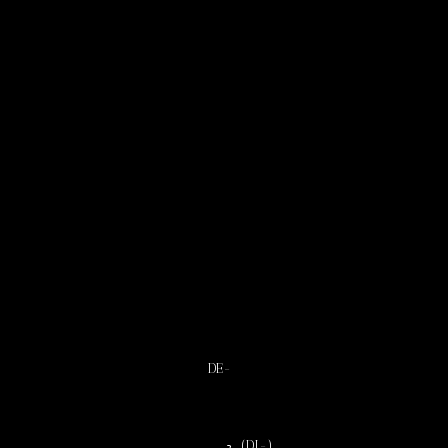
DE-
₂ (DI-)